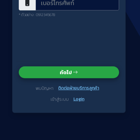
* ตัวอย่าง : 0912345678
ถัดไป
พบปัญหา
ติดต่อฝ่ายบริการลูกค้า
เข้าสู่ระบบ
Login